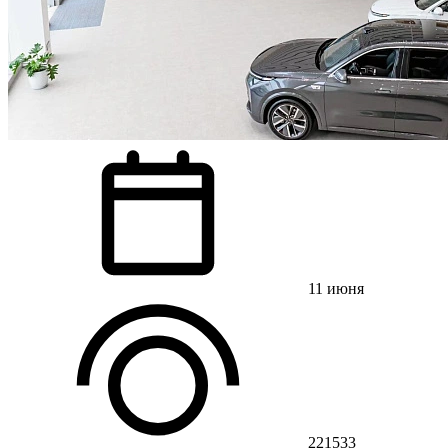
11 июня
221533