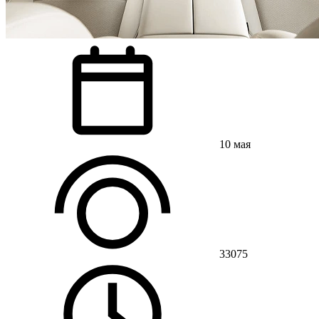
10 мая
33075